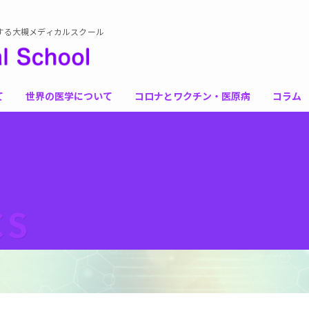
する大槻メディカルスクール
て
世界の医学について
コロナとワクチン・医原病
コラム
CS