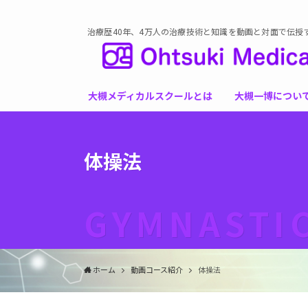
治療歴40年、4万人の治療技術と知識を動画と対面で伝授
大槻メディカルスクールとは
大槻一博につい
体操法
GYMNASTI
ホーム
動画コース紹介
体操法