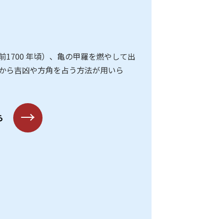
前1700 年頃）、亀の甲羅を燃やして出
から吉凶や方角を占う方法が用いら
→
ら