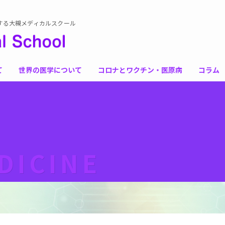
する大槻メディカルスクール
て
世界の医学について
コロナとワクチン・医原病
コラム
DICINE