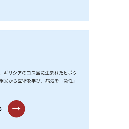
年頃、ギリシアのコス島に生まれたヒポク
祖父から医術を学び、病気を「急性」
→
ら