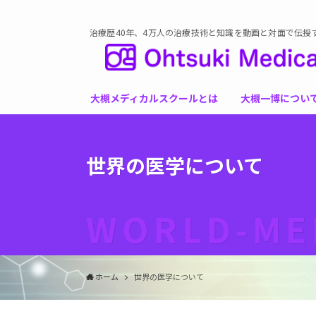
治療歴40年、4万人の治療技術と知識を動画と対面で伝授
大槻メディカルスクールとは
大槻一博につい
世界の医学について
WORLD-ME
ホーム
世界の医学について