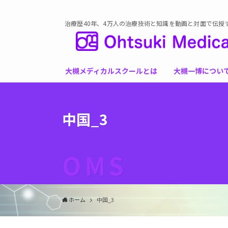
治療歴40年、4万人の治療技術と知識を動画と対面で伝授
大槻メディカルスクールとは
大槻一博につい
中国_3
OMS
ホーム
中国_3