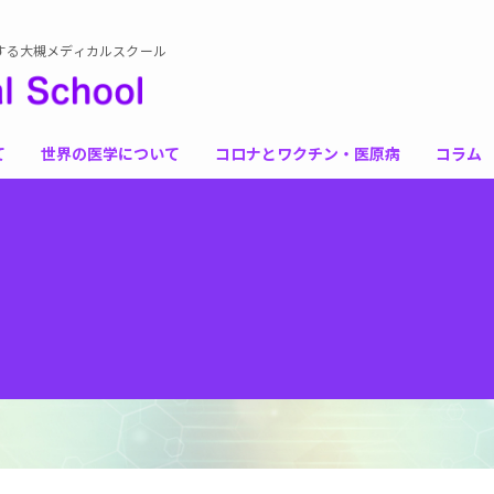
する大槻メディカルスクール
て
世界の医学について
コロナとワクチン・医原病
コラム