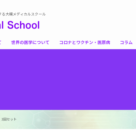
する大槻メディカルスクール
て
世界の医学について
コロナとワクチン・医原病
コラム
 3回セット