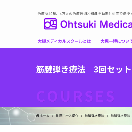
治療歴40年、4万人の治療技術と知識を動画と対面で伝授
大槻メディカルスクールとは
大槻一博につい
筋腱弾き療法 3回セット
COURSES
ホーム
動画コース紹介
筋腱弾き療法
筋腱弾き療法